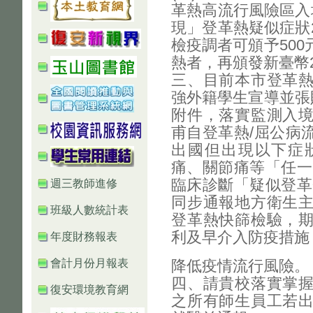
革熱高流行風險區入
現」登革熱疑似症狀
檢疫調者可頒予50
熱者，再頒發新臺幣2
三、目前本市登革
強外籍學生宣導並張
附件，落實監測入
甫自登革熱/屈公病
出國但出現以下症
痛、關節痛等「任一
臨床診斷「疑似登革
週三教師進修
同步通報地方衛生
班級人數統計表
登革熱快篩檢驗，
利及早介入防疫措施
年度財務報表
會計月份月報表
降低疫情流行風險。
四、請貴校落實掌
復安環境教育網
之所有師生員工若