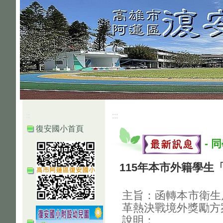
:::
:::
復安國小首頁
-
同
115年本市外籍學生
主旨：函轉本市衛生
革熱決戰境外獎勵方
說明：