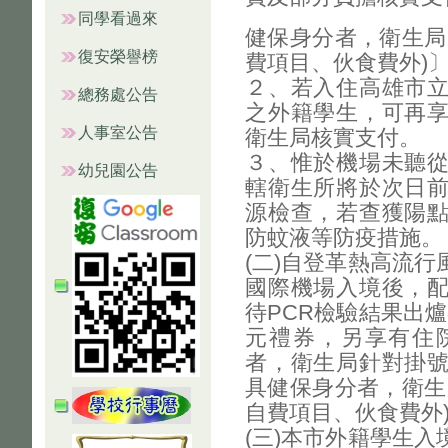
同學看過來
健保身分者，衛生局
復安榮譽榜
費項目、伙食費外)
２、若入住高雄市
總務處公告
之外籍學生，可再
人事室公告
衛生局核實支付。
３、惟於機場未聽
幼兒園公告
轄衛生所將於次日
源檢查，若查獲陽
防蚊液等防疫措施。
(二)自登革熱高流
國際機場入境後，
待PCR檢驗結果出爐
元禮券，另享有住
者，衛生局針對掛
具健保身分者，衛生
自費項目、伙食費外
(三)本市外籍學生