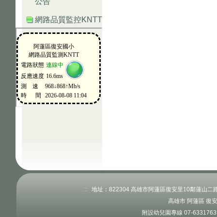
公告
網路品質監控KNTT
:::
地址：822304 高雄市阿蓮區復安里10鄰蓮山二路520
高雄市 阿蓮區 復
附設幼兒園專線 07-63317