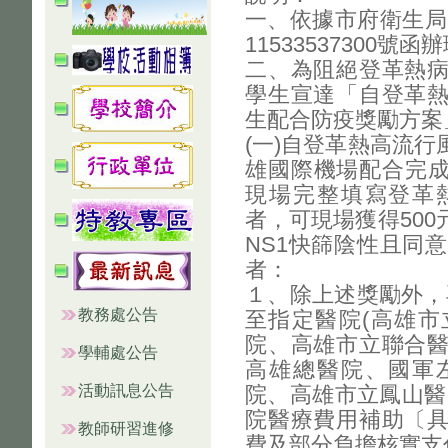
一、依據市府衛生局1
11533537300號函
二、為阻絕登革熱
學生宣達「自登革
生配合防疫獎勵方案
(一)自登革熱高流
雄國際機場配合完成
現場完整填寫登革
者，可現場獲得50
NS1快篩陰性且同
者：
１、除上述獎勵外，再
教務處公告
至指定醫院(高雄
院、高雄市立聯合
學輔處公告
高雄總醫院、國軍
活動訊息公告
院、高雄市立鳳山醫
院醫療費用補助〔
教師研習進修
費及部分負擔核實支