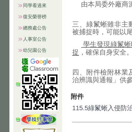
由本局委外廠商派
同學看過來
復安榮譽榜
三、綠鬣蜥雖非主
總務處公告
被捕捉時，可能以
人事室公告
學生發現綠鬣蜥
幼兒園公告
捉
，確保自身安全
四、附件檢附林業
治辨識與通報」供
附件
115.5綠鬣蜥入侵防治