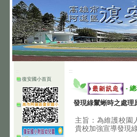
:::
:::
復安國小首頁
-
總
發現綠鬣蜥時之處理
主旨：為維護校園
貴校加強宣導發現