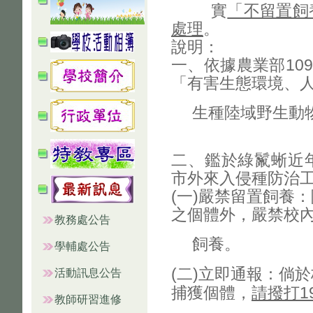
實
「不留置飼
處理
。
說明：
一、依據農業部10
「有害生態環境、
生種陸域野生動
二、鑑於綠鬣蜥近
市外來入侵種防治
(一)嚴禁留置飼養
之個體外，嚴禁校
教務處公告
飼養。
學輔處公告
(二)立即通報：倘
活動訊息公告
捕獲個體，
請撥打1
教師研習進修