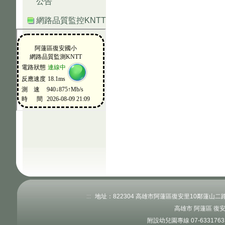
公告
網路品質監控KNTT
:::
地址：822304 高雄市阿蓮區復安里10鄰蓮山二路520
高雄市 阿蓮區 復
附設幼兒園專線 07-63317