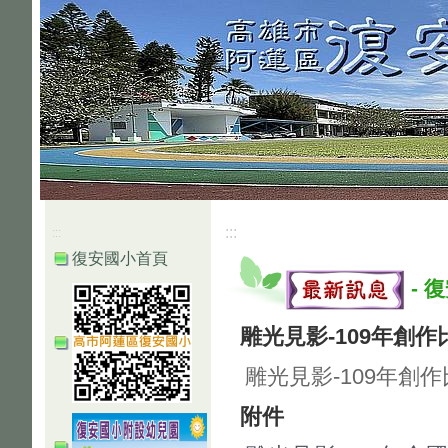
:::
:::
復安國小首頁
-
復
雕光見影-109年創
雕光見影-109年創
附件