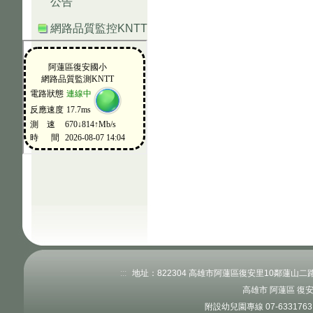
公告
網路品質監控KNTT
:::
地址：822304 高雄市阿蓮區復安里10鄰蓮山二路520
高雄市 阿蓮區 復
附設幼兒園專線 07-63317